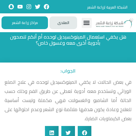
الشبكة العربية لزراعة الشعر
المنتدى
مراكز زراعة الشعر
تواصل معنا
زيارات حصرية
تجارب حقيقية
تطبيقات تفاعلية
الأسئلة الشائعة
هل يكفي استعمال المينوكسيديل لوحده أم أنكم تنصحون
بأدوية أخرى معه وغسول خاص؟
الجواب:
في بعض الحالات لا يكفي المينوكسيديل لوحده في علاج الصلع
الوراثي وتستخدم معه أدوية تعطى عن طريق الفم وذلك حسب
الحالة أما الشامبو والغسولات فهي مكملة وليست أساسية
للعلاج وعادة يكون هدفها ملائمة نوع الشعر وعدم احتوائها على
بعض الكيماويات الضارة.