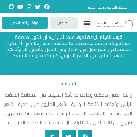
الشبكة العربية لزراعة الشعر
المنتدى
مراكز زراعة الشعر
تواصل معنا
زيارات حصرية
تجارب حقيقية
تطبيقات تفاعلية
الأسئلة الشائعة
قررت القيام بزراعة لحية، علما أني أريد أن تكون منطقة
السكسوكه كثيفة وعريضة، أما منطقة الذقن فلا بأس أن تكون
خفيفة. لدي شعر قليل في الحنك وفي الذقن وأتمنى ألا يؤثر هذا
الشعر القليل على الشعر المزروع، كم تكلف زراعة اللحية؟
الجواب:
زراعة الذقن ممكنة وعادة ما نأخذ البصيلات من المنطقة الخلفية
للرأس وتعتمد الكثافة النهائية للشعر المزروع على كمية الشعر
الموجود في المنطقة الخلفية للرأس، أما بالنسبة للتكلفة فهي
تتراوح من 10.000 إلى 24.000 ريال حسب عدد البصيلات المزروعة.