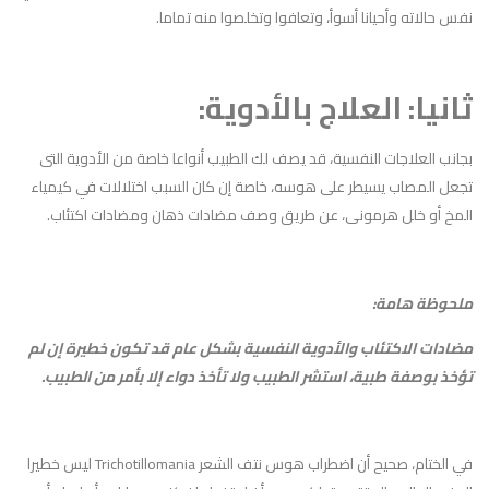
نفس حالاته وأحيانا أسوأ، وتعافوا وتخلصوا منه تماما.
ثانيا: العلاج بالأدوية:
بجانب العلاجات النفسية، قد يصف لك الطبيب أنواعا خاصة من الأدوية التى
تجعل المصاب يسيطر على هوسه، خاصة إن كان السبب اختلالات في كيمياء
المخ أو خلل هرمونى، عن طريق وصف مضادات ذهان ومضادات اكتئاب.
ملحوظة هامة:
مضادات الاكتئاب والأدوية النفسية بشكل عام قد تكون خطيرة إن لم
تؤخذ بوصفة طبية، استشر الطبيب ولا تأخذ دواء إلا بأمر من الطبيب.
في الختام، صحيح أن اضطراب هوس نتف الشعر Trichotillomania ليس خطيرا