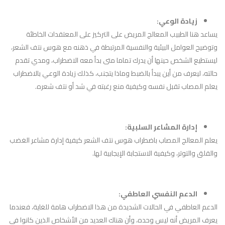
زيادة الوعي:
يساعد هنا الطبيب المعالج المريض على التركيز على المعتقدات الخاطئة
وتوضيح العوامل البيئية والنفسية المرتبطة في ذهنه مع هوس نتف الشعر،
ليستطيع الشخص حينها أن يدرك تماما متى بدأ معه الاضطراب، ومدي تقدم
حالته، ليعرف من أين يبدأ بالضبط وماذا يتجنب، كذلك زيادة الوعي بالاضطراب
يعلم المصاب تقبل نفسه وكيفية منع رغبته في شد أو نتف شعره.
إدارة المشاعر السلبية:
يعلم المعالج المصاب باضطراب هوس نتف الشعر كيفية إدارة مشاعر الغضب
والقلق والتوتر، وكيفية الاستجابة الإيجابية لها.
الدعم النفسي العاطفي:
الدعم العاطفي في الحالات الشديدة من هذا الاضطراب هامة للغاية، فعندما
يعرف المريض أنه ليس وحده، وأن هناك العديد من الأشخاص الذين كانوا في