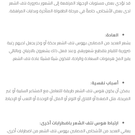
قد تؤدي بعض مستويات الإجهاد المرتفعة إلى الشعور بضرورة نتف الشعر
لدى بعض الأشخاص، خاصةً في مرحلة الطفولة المتأخرة وبدايات المراهقة.
العادة:
يشعر العديد من المصابين بهوس نتف الشعر بحكة أو وخز يجعل لديهم رغبة
ضرورية للقيام بتقطيع شعورهم، وعند فعل ذلك يشعرون بالارتياح، وبالتالي
يفرز المخ هرمونات السعادة والراحة، لتتكون شيئا فشيئا عادة نتف الشعر.
أسباب نفسية:
يمكن أن يكون هوس نتف الشعر طريقة للتعامل مع المشاعر السلبية أو غير
المريحة، مثل الضغط أو القلق أو التوتر أو الملل أو الوحدة أو التعب أو الإحباط.
ارتباط هوس نتف الشعر باضطرابات أخرى:
يعاني العديد من الأشخاص المصابين بهوس نتف الشعر من اضطرابات أخرى،