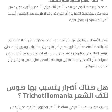
نتف الشعر الشارد الغير متعمد:
عادة ما يتم هذا النوع من نتف الشعر أثناء قيام الشخص بشيء دون ذهن
حاضر مثل مشاهدة التلفزيون أو القراءة، وقد لا يلاحظ هذا الشخص أساسا
أنه يشد شعره إلا بعض فترة.
بعض الأشخاص يعانون من كل نمط على حدة، ولكن بعض الحالات الأخرى
تبدأ بالنمط المتعمد ثم يتطور ليصبح أمرا يقومون به لا إراديا وبدون إنتباه، حتى
تترسخ العادة في حياتهم ويصبح من الصعب التخلص منها، وقد تؤدي بعض
المواقف أو الأفعال الجسدية إلى نوبة نتف الشعر، مثل لمس رموشهم أو
تمشيط شعرهم.
هل هناك أضرار يتسبب بها هوس
نتف الشعر Trichotillomania ؟
يتسبب هوس نتف الشعر في تساقط الشعر، وظهور الصلع وتدمير لبعض