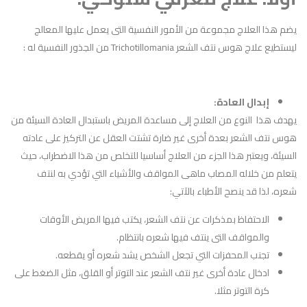
يضم هذا العلاج مجموعة من الأمور النفسية التى يعمل عليها المعالج
ليستطيع علاج هوس نتف الشعر Trichotillomania من الجذور النفسية له :
إبدال العادة:
يهدف هذا النوع من العلاج إلى مساعدة المريض باستبدال العادة السيئة من
هوس نتف الشعر بعدة أخرى غير ضارة تشتت العقل عن التركيز على عادته
السيئة، ويعتبر هذا الجزء من العلاج أساسيا للتخلص من هذا الاضطراب، حيث
يتعلم من خلاله المصاب ماهى المواقف والأشياء التي تؤدي به لنتف
شعره، لذا قد ينصح الأطباء بالآتي:
الاحتفاظ بمذكرات عن نتف الشعر، يكتب فيها المريض الأوقات
والمواقف التى ينتف فيها شعره بانتظام.
تجنب المحفزات التي تجعل الشخص يشد شعره أو يقطعه.
ادخال عادة أخرى غير نتف الشعر عند التوتر أو القلق، مثل الضغط على
كرة التوتر مثلا.