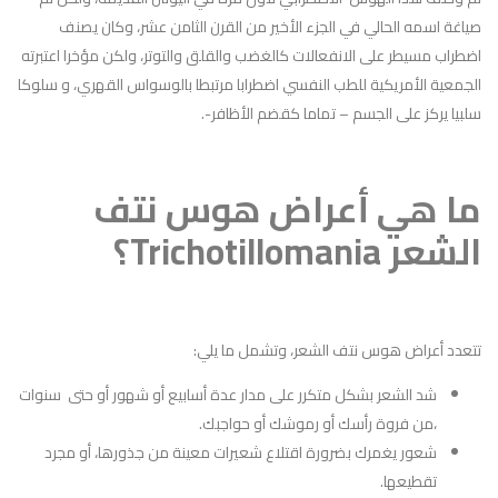
صياغة اسمه الحالي في الجزء الأخير من القرن الثامن عشر، وكان يصنف
اضطراب مسيطر على الانفعالات كالغضب والقلق والتوتر، ولكن مؤخرا اعتبرته
الجمعية الأمريكية للطب النفسي اضطرابا مرتبطا بالوسواس القهري، و سلوكا
سلبيا يركز على الجسم – تماما كقضم الأظافر-.
ما هي أعراض هوس نتف
الشعر Trichotillomania؟
تتعدد أعراض هوس نتف الشعر، وتشمل ما يلي:
شد الشعر بشكل متكرر على مدار عدة أسابيع أو شهور أو حتى سنوات
،من فروة رأسك أو رموشك أو حواجبك.
شعور يغمرك بضرورة اقتلاع شعيرات معينة من جذورها، أو مجرد
تقطيعها.