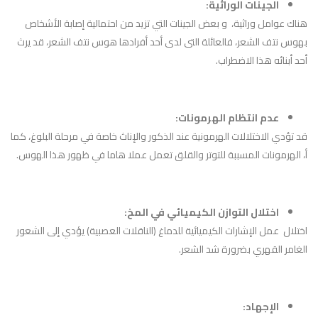
الجينات الوراثية:
هناك عوامل وراثية، و بعض الجينات التي تزيد من احتمالية إصابة الأشخاص
بهوس نتف الشعر، فالعائلة التى لدى أحد أفرادها هوس نتف الشعر، قد يرث
أحد أبنائه هذا الاضطراب.
عدم انتظام الهرمونات:
قد تؤدي الاختلالات الهرمونية عند الذكور والإناث خاصة في مرحلة البلوغ، كما
أ، الهرمونات المسببة للتوتر والقلق تعمل عملا هاما في ظهور هذا الهوس.
اختلال التوازن الكيميائي في المخ:
اختلال عمل الإشارات الكيميائية للدماغ (الناقلات العصبية) يؤدي إلى الشعور
الغامر القهري بضرورة شد الشعر.
الإجهاد: