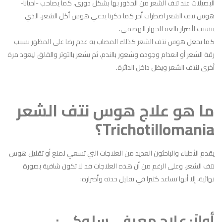
البصيلات عند تنف الشعر من الجذور بها بشكل دورى، كما يصاحب -أحيانا-
هوس نتف الشعر اضطراب أخر كما ذكرنا يدعي هوس أكل الشعر، الذي
يتسبب لأضرار بالغة للجهاز الهضمي.
كما يجعل هوس نتف الشعر كذلك المصاب به عدم رضا على المظهر بسبب
رقة الشعر أو انعدام وجوده وشعور بالندم، ثم يشعر بالتوتر والقلق ليعود مرة
أخرى لنتف الشعر ويظل داخل الدائرة.
ما هو علاج هوس نتف الشعر
Trichotillomania؟
يقدم الأطباء والباحثون العديد من العلاجات التي تسعي لمنع أو تقليل هوس
نتف الشعر، وعلى الرغم من أن هذه العلاجات قد لا تكون شافية بصورة
نهائية، إلا أنها تساعد كثيرا في تقليل حدته وأضراره:
أولاً: علاج معرفي سلوكي: