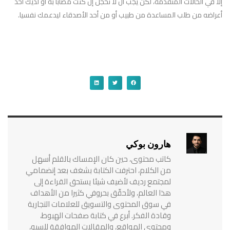
إلا في الحالات المتقدمة، لكن يجب أن لا تخجل إن كنت مصابا به أو لديك أحد
أعراضه من طلب المساعدة من طبيب أو من أحد الأصدقاء ليدعمك نفسيا.
هارون بوكي
كاتب محتوى، حين كان الإمساك بالقلم أسهل
من الكلام، احترفت الكتابة بشغف بعد إنضمامي
لمجتمع رديف لأضيف شيئا يستحق القراءة إلى
هذا العالم، ولأحقّق بحروفي كثيرا من الأهداف
في سوق المحتوى والتسويق للعلامات التجارية
وقادة الفكر. أبرع في كتابة صفحات الهبوط،
ومحتوى المواقع، والمقالات الموافقة للسيو،