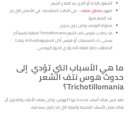
الشعور بالراحة أو التحرر عند اقتلاع الشعر.
ظهور
مناطق صلعاء
– في الحالات المتقدمة- في الأماكن التي تم
شد الشعر منها.
محاولة التوقف ولكن دون جدوى
قد يصاحب هوس نتف الشعر Trichotillomania اضطرابا نفسيا أخر
يسمى داء المشعرات، أو هوس أكل الشعرtrichophagy، وهذا
الاضطراب خطير للغاية لأنه يؤذي الجهاز الهضمي.
ما هي الأسباب التي تؤدي إلى
حدوث هوس نتف الشعر
Trichotillomania؟
طبيا، ليس هناك أسباب محددة لهذا الهوس، ولكن يعتقد الأطباء والباحثون أن
هناك بعض الأسباب النفسية والبيئية التي قد تكون سببا فيه: