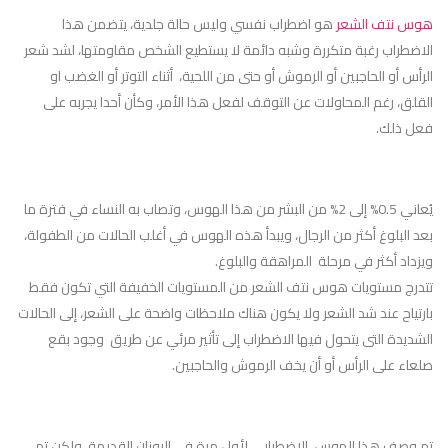
هوس نتف الشعر
هو اضطراب نفسي وليس حالة جلدية، يتضمن هذا
الاضطراب رغبة متكررة وشبه دائمة لا يستطيع الشخص مقاومتها، لشد شعر
الرأس أو الحاجبين أو الرموش أو حتى من اللحية، أثناء التوتر أو الغضب او
القلق، رغم المحاولات عن التوقف لفعل هذا الأمر، وكأن أحدا يجربه على
فعل ذلك.
يُعاني 0.5% إلى 2% من البشر من هذا الهوس، وتصاب به النساء في فترة ما
بعد البلوغ أكثر من الرجال، ويبدأ هذه الهوس في أغلب الحالات من الطفولة،
ويزداد أكثر في مرحلة المراهقة والبلوغ.
تتدرج مستويات هوس نتف الشعر من المستويات الخفيفة التي تكون فقط
بارتياح عند شد الشعر ولا يكون هناك ملاحظات واضحة على الشعر، إلى الحالات
الشديدة التى يتحول فيها الاضطراب إلى تأثير مرئي عن طريق وجود بقع
صلعاء على الرأس أو أن يخف الرموش والحاجبين.
تم وصف هذا الهوس الاضطرابي لأول مرة في اليونان القديمة، ولكن تم