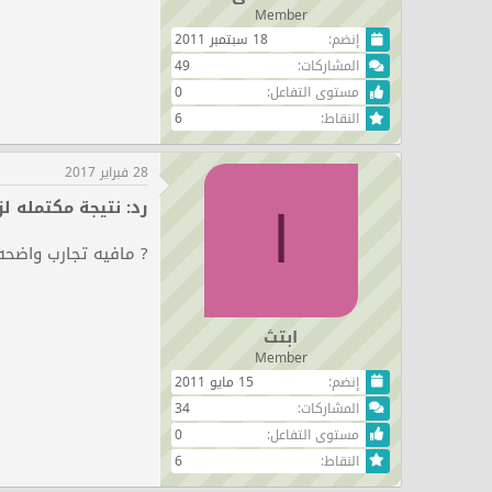
Member
إنضم
18 سبتمبر 2011
المشاركات
49
مستوى التفاعل
0
النقاط
6
28 فبراير 2017
رد: نتيجة مكتمله لزراعة 00
ا
? مافيه تجارب واضحه
ابتث
Member
إنضم
15 مايو 2011
المشاركات
34
مستوى التفاعل
0
النقاط
6