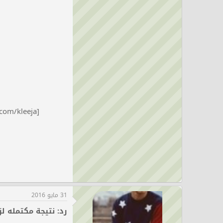
[url=https://www.hairarab.com/kleeja/]
31 مايو 2016
رد: نتيجة مكتمله لزراعة 00