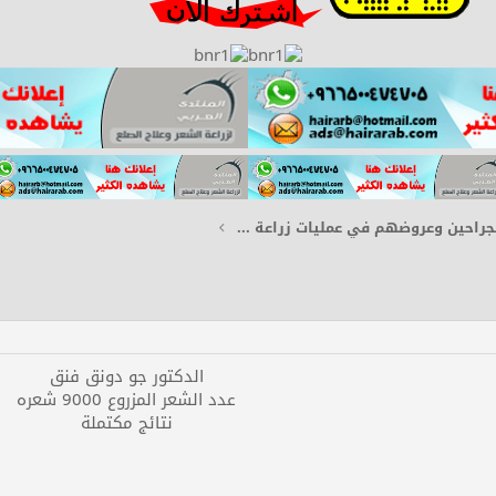
الأطباء والجراحين وعروضهم في عمليات زراعة الشعر
الدكتور جو دونق فنق
عدد الشعر المزروع 9000 شعره
نتائج مكتملة