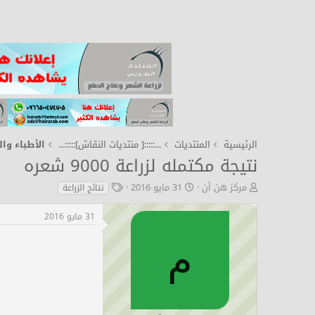
الرئيسية
المنتديات
...:::::[ منتديات النقاش]:::::...
نتيجة مكتمله لزراعة 9000 شعره
ب
ت
ا
مركز هن أن
31 مايو 2016
نتائج الزراعة
ا
ا
ل
د
ر
و
31 مايو 2016
ئ
ي
س
ا
خ
و
م
ل
ا
م
م
ل
و
ب
ض
د
و
ء
ع