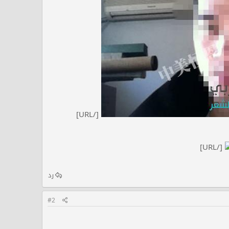
[/URL]
[/URL]
رد
#2