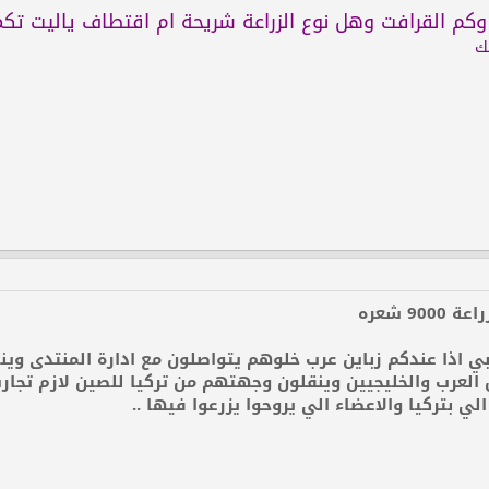
وكم القرافت وهل نوع الزراعة شريحة ام اقتطاف ياليت تكم
ك
90 شعره
بي اذا عندكم زباين عرب خلوهم يتواصلون مع ادارة المنتدى و
 العرب والخليجيين وينقلون وجهتهم من تركيا للصين لازم تجار
الي بتركيا والاعضاء الي يروحوا يزرعوا فيها ..