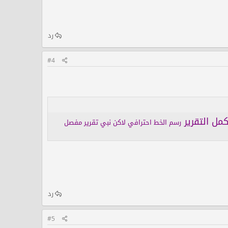
رد
#4
مل التقرير
رسم الخط احترافي لاكن نبي تقرير مفصل
رد
#5