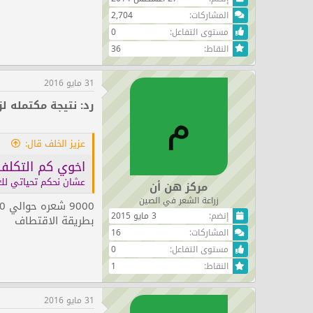
المشاركات
2,704
مستوى التفاعل
0
النقاط
36
31 مايو 2016
رد: نتيجة مكتمله لزراعة 00
م
عزيز الخلف قال:
اخوي كم التكلفة
عشان نحكم تحياتي لك
مركز هن أن
زراعة الشعر في الصين
9000 شعره حوالي 3300 بصيله .. تكلفتها حوالي 16800 ريال
إنضم
3 مايو 2015
بطريقة الاقتطاف
المشاركات
16
مستوى التفاعل
0
النقاط
1
31 مايو 2016