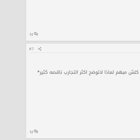
رد
#7
لش مبهم لماذا لاتوضح اكثر التجارب ناقصه كثير*
رد