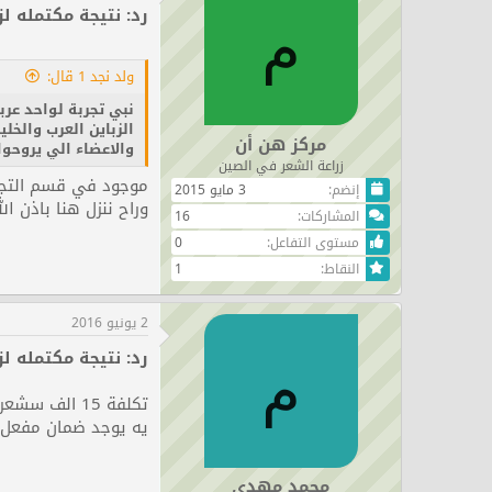
رد: نتيجة مكتمله لزراعة 00
م
ولد نجد 1 قال:
نبي تجربة لواحد عر
الزباين العرب والخل
مركز هن أن
والاعضاء الي يروحوا 
زراعة الشعر في الصين
موجود في قسم التجار
إنضم
3 مايو 2015
وراح ننزل هنا باذن الل
المشاركات
16
مستوى التفاعل
0
النقاط
1
2 يونيو 2016
رد: نتيجة مكتمله لزراعة 00
م
تكلفة 15 الف سشعرة كام وفى حاله فشل العمل
يه يوجد ضمان مفعل 
محمد مهدى