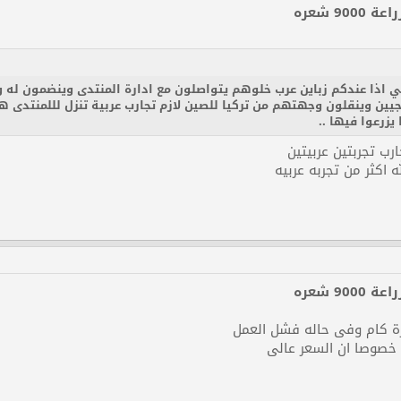
90 شعره
بي اذا عندكم زباين عرب خلوهم يتواصلون مع ادارة المنتدى وينضمون له
يجيين وينقلون وجهتهم من تركيا للصين لازم تجارب عربية تنزل لللمنتدى هن
يزرعوا فيها ..
ب تجربتين عربيتين
ه اكثر من تجربه عربيه
أنقر للتوسيع...
90 شعره
خصوصا ان السعر عالى