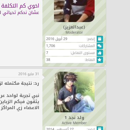
اخوي كم التكلفة 
عشان نحكم تحياتي ل
(عبدالعزيز)
Moderator
إنضم
29 أبريل 2016
المشاركات
1,706
مستوى التفاعل
7
النقاط
38
31 مايو 2016
رد: نتيجة مكتمله لزراعة 00
نبي تجربة لواحد عر
يثقون فيكم الزباين
الاعضاء زي المراكز 
ولد نجد 1
Active Member
إنضم
27 أغسطس 2014