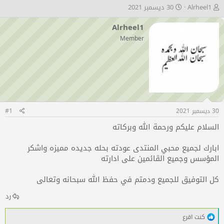
ب
ت
Alrheel1
30 ديسمبر 2021
ا
ا
د
ر
Alrheel1
ئ
ي
Member
ا
خ
ل
ا
م
ل
و
ب
ض
د
و
ء
ع
30 ديسمبر 2021
#1
السلام عليكم ورحمة الله وبركاته
ابارك لجميع محبي المنتدى عودته بحله جديده مميزه واشكر
المؤسس وجميع القائمين على ادارته
كل التوفيق للجميع ودمتم في حفظ الله سبحانه وتعالى
رد
ا
كنت اقرع
ل