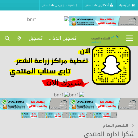
الرئيسية
أحكام زراعة الشعر
تصنيف تجارب زراعة الشعر
تسجيل الدخول
تسجيل
الــقــسم الــعــام
شكرا اداره المنتدى