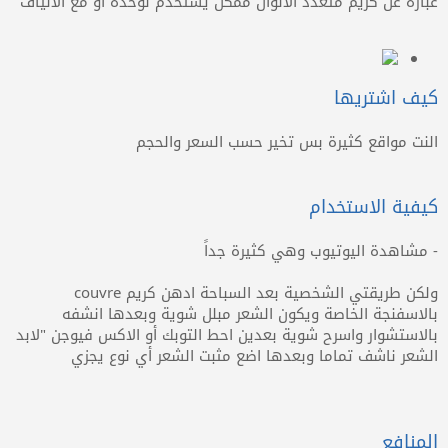
عبارة عن كريم متعدد الالوان ممكن يستخدم لوحده او مع الالياف
كيف اشتريها
النت مواقع كثيرة بس تخير حسب السعر والحجم
كيفية الاستخدام
- مشاهدة اليوتيوب وهي كثيرة جداً
ولكن طريقتي الشخصية بعد السباحة ادهن كريم couvre
بالاسفنجة الخاصة ويكون الشعر مبلل شوية وبعدها انشفه
بالاستشوار واسرح شوية بعدين احط التوبك أو الاكس فيوجن "لابد
الشعر ناشف تماما وبعدها اضع مثبت الشعر أي نوع يجزي
المنافع