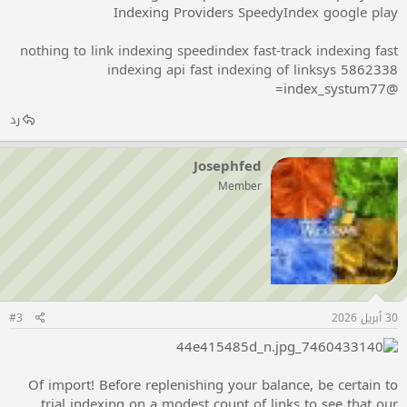
Indexing Providers
SpeedyIndex google play
nothing to link indexing
speedindex
fast-track indexing
fast
indexing api
fast indexing of linksys
5862338
@index_systum77=
رد
Josephfed
Member
30 أبريل 2026
#3
Of import! Before replenishing your balance, be certain to
trial indexing on a modest count of links to see that our