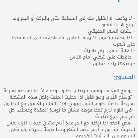
- لا يذهب إلا القليل منه في السباحة حتى بالبركة أو البحر وما
يروح إلا بالشامبو
- يشابه الشعر الحقيقي
- اذا وضعته كويس لا يعرف الناس انك واضعنه حتى لو مسحوا
على شعرك
- العلبة تكفي أيام طويلة
- حافظت على شكلي أمام الناس
- وضعها ياخد دقائق
المساوئ
- يوسخ المغسل ومسحه يتطلب صابون ودعك اذا ما مسحته بسرعة
- توسيخ الثياب وهو قليل اذا حطيت المثبت ولكن هذه المشكلة
بسيطة خاصة لطوق الثوب وتروح 100 بالمئة بالغسيل مع الصابون
- في النوم لازم تحط فوطة عشان ما توسخ المخدة وغسلها كل
كم يوم ترجع نظيفة
- بعض الحكة اذا تركته مع الحر عدة أيام عشان كذه لا تترك نفس
الطبقة أكثر من 5 أيام نظف الشعر وحط طبقة جديدة ولو نفس
الساعة بس انك شلت القديمة