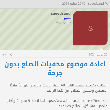
ب
ت
saeedsaud
20 يوليو 2024
ا
ا
د
ر
saeedsaud
ئ
ي
متميز
ا
خ
صاحب تجربة
ل
ا
S
م
ل
و
ب
ض
د
و
ء
ع
20 يوليو 2024
#1
اعادة موضوع مخفيات الصلع بدون
جرحة
البداية تعريف بسيط العمر 48 سنه عرضت تجربتين للزراعة بهذا
المنتدى وممكن الاطلاع من هذا الرابط
https://www.hairarab.com/xf/index.p...ا-قصة-9-سنوات-وأكثر-
ملخص،-مشاكل،-نصائح.16129/