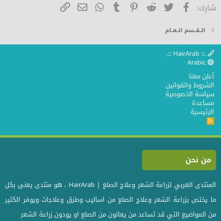
فيسبوك
تويتر
Reddit
Pinterest
Tumblr
WhatsApp
الرابط
البريد الإلكتروني
شارك:
26
Trebuchet MS
الــقــسم الــعــام
Verdana
.:: HairArab ::.
Arabic
أعلن معنا
الشروط والقوانين
سياسة الخصوصية
مساعدة
الرئيسية
R
S
S
من نحن
المنتدى العربي لزراعة الشعر وعلاج الصلع | HairArab ، هو منتدى يعنى بكل
ما يختص بزراعة الشعر وعلاج الصلع من اساليب وطرق وعلاجات ويوفر الكثير
من المواضيع التي قد تساعد من يعانون من الصلع او يودون زراعة الشعر