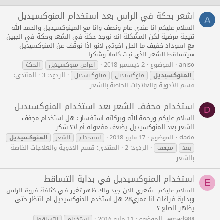
اشعر بحكة في الراس بعد استخدام المنوكسيديل
A
السلام عليكم انا عندي عام ونصف وانا مع المينوكسيديل والحمد الله
نتيجة مرضية لكن المشكلة انه توجد حكة في الشعر وحكة في الجبين
مع اسوداد خفيف ما الحل اخوتي لانو اذا توقف عن المنوكسيديل
سيتساقط الشعر الذي نبت كاملا وشكرا
aniso
الموضوع
2 ديسمبر 2018
اعراض منوكسيديل
الحكة
الردود: 3
المنتدى:
المنوكسيديل
منوكسيديل
مينوكيسديل
قسم الأدوية والعلاجات الخاصة بالشعر
استخدام مجفف الشعر بعد استخدام المنوكسيديل
D
السلام عليكم ورحمة الله وبركاته استفسار : هل استخدام مجفف
الشعر بعد المنوكسيديل يضعف مفعوله أم لا؟ شكرا
dado
الموضوع
17 مايو 2018
استخدام
الشعر
المنوكسيديل
الردود: 2
المنتدى:
قسم الأدوية والعلاجات الخاصة
بعد
مجفف
بالشعر
استخدام المنوكسيديل في بداية التساقط
E
السلام عليكم . شعري الان جيد ولك ظهر تغير في كثافة فروة الراس
وبداية فراغات انا عمري28 هل استخدم المنوكسيديل ام انتظر حتى
يظهر الصلع ؟
emad988
الموضوع
11 مايو 2016
استخدام
التساقط