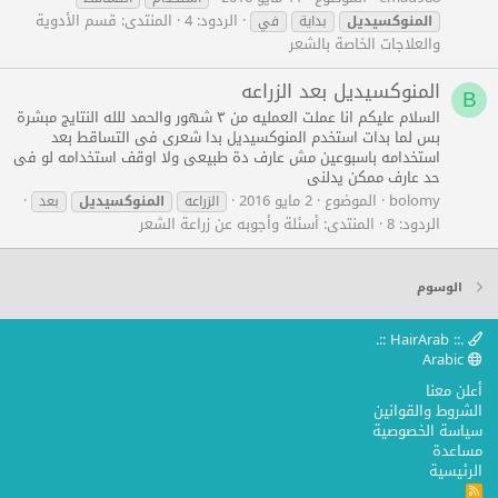
الردود: 4
المنتدى:
قسم الأدوية
المنوكسيديل
بداية
في
والعلاجات الخاصة بالشعر
المنوكسيديل بعد الزراعه
B
السلام عليكم انا عملت العمليه من ٣ شهور والحمد للله النتايج مبشرة
بس لما بدات استخدم المنوكسيديل بدا شعرى فى التساقط بعد
استخدامه باسبوعين مش عارف دة طبيعى ولا اوقف استخدامه لو فى
حد عارف ممكن يدلنى
bolomy
الموضوع
2 مايو 2016
الزراعه
المنوكسيديل
بعد
الردود: 8
المنتدى:
أسئلة وأجوبه عن زراعة الشعر
الوسوم
.:: HairArab ::.
Arabic
أعلن معنا
الشروط والقوانين
سياسة الخصوصية
مساعدة
الرئيسية
R