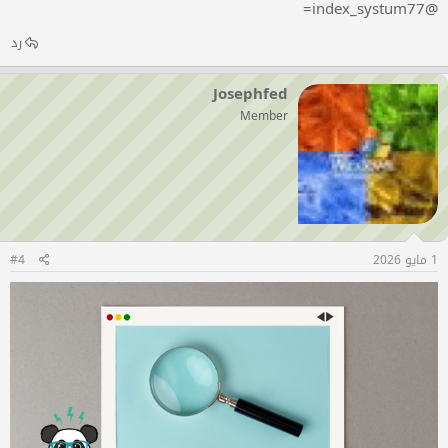
@index_systum77=
رد
Josephfed
Member
1 مايو 2026
#4