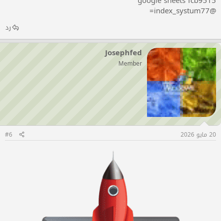
google sheets
fcb9515
@index_systum77=
رد
Josephfed
Member
20 مايو 2026
#6