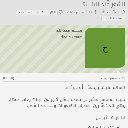
الشعر عند البنات؟
ب
ت
ا
حبيبة عبدالله
11 ديسمبر 2025
الهرمونات وتساقط الشعر
ا
ا
ل
تساقط الشعر
د
ر
و
ئ
ي
س
حبيبة عبدالله
ا
خ
و
New Member
ل
ا
م
م
ل
ح
و
ب
ض
د
و
ء
ع
11 ديسمبر 2025
#1
السلام عليكم ورحمة الله وبركاته
حبيت أستفسر منكم عن نقطة يمكن كثير من البنات يعانوا منها،
وهي العلاقة بين اضطراب الهرمونات وتساقط الشعر.
أنا قرأت كثير عن:
تكيس المبايض.