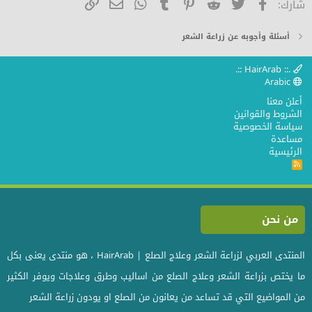
فيسبوك
تويتر
Reddit
Pinterest
Tumblr
WhatsApp
الرابط
البريد الإلكتروني
شارك:
26
Trebuchet MS
أسئلة وأجوبه عن زراعة الشعر
Verdana
.:: HairArab ::.
Arabic
أعلن معنا
الشروط والقوانين
سياسة الخصوصية
مساعدة
الرئيسية
R
S
S
من نحن
المنتدى العربي لزراعة الشعر وعلاج الصلع | HairArab ، هو منتدى يعنى بكل
ما يختص بزراعة الشعر وعلاج الصلع من اساليب وطرق وعلاجات ويوفر الكثير
من المواضيع التي قد تساعد من يعانون من الصلع او يودون زراعة الشعر