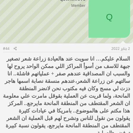
Member
Q
2 يناير 2022
#44
السلام عليكم… انا سويت عند هالعيادة زراعة شعر تصغير
جبهة للاسف من أسوأ المراكز اللي ممكن الواحد يروح لها
والسبب ان المصداقية عندهم صفر + عملياتهم فاشلة.. انا
سالتهم عن زراعة الشعر،عندهم منسقة نصابة اسمها هاجر
دزت لي مسج وكان فيه مكتوب نحن لانضر المنطقة
المانحة، ولما قريت عن العملية بقوقل مامرت علي معلومة
ان الشعر المقتطف من المنطقة المانحة مايرجع.. المركز
هذا مكتم على هالموضوع.. بامريكا في عيادات كثيرة
يقولون من نقول للناس ونشرح لهم قبل العملية ان الشعر
المقتطف من المنطقة المانحة مايرجع، يقولون نسبة كبيرة
ترفض هالعملية..