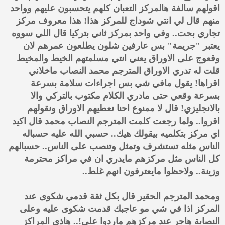
اقولهم سالفة هالمركز التعبان كلهم يتحسبون عليهم وواحد
منهم قال لي انتي شوداج للمركز هذا! هذا معروف مركز
تجاري بحت.. وفي واحد بمركز ثاني بتركيا قال اللي سووه
يعتبر "جريمة" بس عارفين شلون يطلعون عمرهم لان
وقعوج على الاوراق يعني انتي مسلمتهم الخيط والمخيط
قلت له تدري الاوراق المترجم محمد النصاب ماخلاني
اقراها! يقول مافي شي بس اجراءات سلامة بسرعة
بسرعة وقعي حتى مادري الكلام مكتوب بالتركي والا
بالانجليزي! قال لا ممنوع احنا نعطيهم الاوراق ونقولهم
اقروا.. ولما رجعت كلمت المترجم النصاب محمد قال اكيد
اي مركز بتكلميه بيقولك هيك.. حسبي الله عليه حسباله
الناس مثله تستشرف وتمثل وتنصب على الناس.. حسبالهم
كل الناس مثل مركزهم مايدري ان في مراكز محترمة
وزينة.. ولاحظوا مايعترفون انهم غلط..
ومحمد المترجم الحقير قال بكل ثقة قدمي شكوى عند
المركز اذا في شي مو عاجبك قدمت شكوى عليه وعلى
النصابة هاجر عند مركزهم ماردوا علي!.. هاذي المراكز