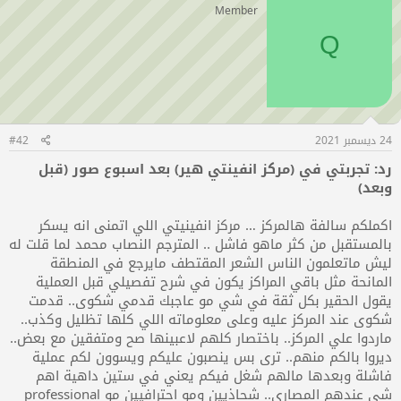
Member
Q
24 ديسمبر 2021
#42
رد: تجربتي في (مركز انفينتي هير) بعد اسبوع صور (قبل
وبعد)
اكملكم سالفة هالمركز … مركز انفينيتي اللي اتمنى انه يسكر
بالمستقبل من كثر ماهو فاشل .. المترجم النصاب محمد لما قلت له
ليش ماتعلمون الناس الشعر المقتطف مايرجع في المنطقة
المانحة مثل باقي المراكز يكون في شرح تفصيلي قبل العملية
يقول الحقير بكل ثقة في شي مو عاجبك قدمي شكوى.. قدمت
شكوى عند المركز عليه وعلى معلوماته اللي كلها تظليل وكذب..
ماردوا علي المركز.. باختصار كلهم لاعبينها صح ومتفقين مع بعض..
ديروا بالكم منهم.. ترى بس ينصبون عليكم ويسوون لكم عملية
فاشلة وبعدها مالهم شغل فيكم يعني في ستين داهية اهم
شي عندهم المصاري.. شحاذيين ومو احترافيين مو professional