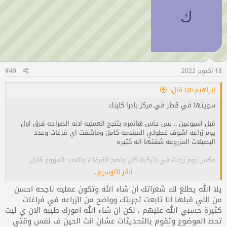
ك
18 أكتوبر 2022
#49
ابراهيمQtr قال:
سويتها في قطر في مركز بادرا كلينك
قبل اسبوعين .. بس حاس هالمره بتنجح العمليه لانه الصراحه فرق اول
يوم زراعه اشوف غطولي المقدمه كامل وماشفت اي فرغات وعدد
البصيلات المزروعه شفتها انه كثيره
عكس يوم زرعت في (تركيا) كان واضح الفرغات والعدد المزروع قليل
أنقر للتوسيع...
فرق كبير الصراحه والزراعه في تركيا مااسميها زراعه
يلا الله يطلع لك شعراتك ان شاء الله وتكون عمليه ناجحه احسن
راح احط تجربتي كامله مع الصور لما اكمل 4 شهور
من اللي قبلها انا تابعت تجربتك وواضح من الزراعه في فراغات
كثيرة حسبي الله عليهم ، لكن ان شاء الله امورك طيبه الان ي ليت
تحط الموضوع وتقوم بالتحديثات عشان انت الحين ف نفس وقتي