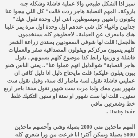
نميز اذا الشكل طبيعي والا عملية فاشلة وشكله جنه
باروكة.. المهم النصابة هاجر ردت قالت" كل اللي بيجوا عنا
يكونون راضيين ومبسوطين، انتي اول وحدة تقول هيك"
جذابين واغبياء كل شي عندهم اول وحدة اول مرة يمر علينا
هيك مابيعرف عن العملية.. لاحظوهم كله يستخدمون
هالجمل! قلت لها شوفي السعوديين بمنتدى زراعة الشعر
كلهم يسبون مركزكم ويقولون المصداقية صفر والعمليات
فاشلة و وريتها رابط كذا موضوع كلهم يسبونهم.. تقول
هاجر النصابة" شوالدليل انهم عملوا عنا".. يعني الناس شنو
يبون يتبلون عليكم! قلت مايحتاج دليل انا دليل كافي ان
عمليتي فاشلة تقول لسة ماصار لك سنة، وقبل تقول ست
شهور يبين معك ولما مرت ست شهور تقول سنة! باجر اربع
سنين.. قلت لها ست شهور او سنة او سنين التكنيك غلط
خط وشعرتين مافي
baby hair! ..
المهم ماخذين مني 2000 بصيلة وشي وأحسهم ماخذين
5000 بصيلة ويمكن أكثر! انا قرعت من ورا شعري كله