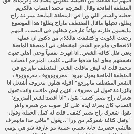
المهم لما طلعت من العملية عطوني مضادات وكريمات حق
المنطقة المانحة وقال المترجم محمد النصاب هالكريم
حطيه والشعر اللي ورا في المنطقة المانحة بسرعة راح
يطلع، تخيلوا ماقال المقتطف ماراح يطلع! هذا الموضوع
مايجيبون طاريه نهائياً عارفين شغلهم في النصب.. المهم
رجعت الكويت واكتشفت هالكلام من دكتور ان عملية
الاقتطاف مايرجع الشعر المقتطف في المنطقة المانحة
يعني تقل كثافة الشعر.. انا انهرت نفسياً وحتى أهلي تعبت
نفسيتهم معاي لما شافوا حالتي.. كلمت المترجم النصاب
محمد قلت له ليش ماقلت الشعر المقتطف مايرجع في
المنطقة المانحة يقول ببرود "معروووووف معرووووف
الشعر المقتطف مابيرجع" اقوله شلون معروف أشتغل انا
بالزراعة تقول لي معروف! انزين ليش ماقلت وانت تقول
شعرك راح يصير كثيف! يقول "انا اقصدالشعر المزروع"
النصاب كان يحرك ايده على كل صوب من شعره واهو
يقول شعرك راح يصير كثيف.. قلت له كمل الجملة وقول
"وتقل كثافة شعركم من ورا".. يقول "مافي حدا مابيعرف
هالشي حضرتك جاية تعملي عملية مو عارفة شو هي لومي