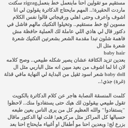
مستقيم مو تقولين احنا مابنعمل خط بنعملzigzag سكتت
ماردت الحقيرة!.. المهم مايحتاج الدكاترة يقولون لي انا
اشوف واعرف وحتى اهلي ورفيجاتي قالوا نفس الكلام
مسوين لج خط مستقيم.. وتخيلوا التكنيك مالهم فاشل في
دكتور قال لي هاذي اللي عاملة لك العملية حافظة مش
فاهمة شلون تبدا مقدمة الشعر بشعرتين التكنيك شعرة
شعرة مثل ال
baby hair
بعدين تزيد الكثافة عشان يصير شكله طبيعي.. وصح كلامه
لان انا لما اشوف من بعيد مبين انه مثل الباربي مثل ال
baby doll شعر اسود ثقيل من البداية لي النهاية مافي قذلة
(غرة) جذي!..
كلمت المنسقة النصابة هاجر عن كلام الدكاترة بالكويت
تقول طبيعي بيقولون لك هيك حتى يستفادوا منك.. لاحظوا
"يستفادوا" والله العظيم كل من يرى الناس بعين طبعه
حسبالها كل المراكز مثل مركزهم! قلت لها الدكتور ماقال
بزرع لج! وبعدين احنا مو أطفال او أغبياء مايحتاج احنا بعد