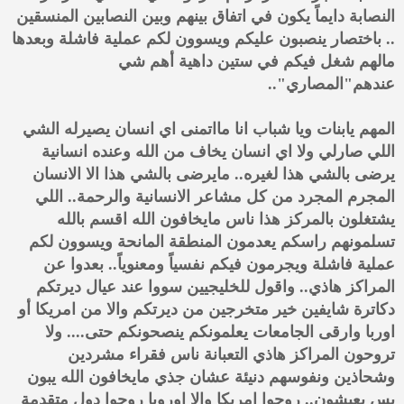
النصابة دايماً يكون في اتفاق بينهم وبين النصابين المنسقين
.. باختصار ينصبون عليكم ويسوون لكم عملية فاشلة وبعدها
مالهم شغل فيكم في ستين داهية أهم شي
عندهم"المصاري"..
المهم يابنات ويا شباب انا مااتمنى اي انسان يصيرله الشي
اللي صارلي ولا اي انسان يخاف من الله وعنده انسانية
يرضى بالشي هذا لغيره.. مايرضى بالشي هذا الا الانسان
المجرم المجرد من كل مشاعر الانسانية والرحمة.. اللي
يشتغلون بالمركز هذا ناس مايخافون الله اقسم بالله
تسلمونهم راسكم يعدمون المنطقة المانحة ويسوون لكم
عملية فاشلة ويجرمون فيكم نفسياً ومعنوياً.. بعدوا عن
المراكز هاذي.. واقول للخليجيين سووا عند عيال ديرتكم
دكاترة شايفين خير متخرجين من ديرتكم والا من امريكا أو
اوربا وارقى الجامعات يعلمونكم ينصحونكم حتى.... ولا
تروحون المراكز هاذي التعبانة ناس فقراء مشردين
وشحاذين ونفوسهم دنيئة عشان جذي مايخافون الله يبون
بس يعيشون.. روحوا امريكا والا اوروبا روحوا دول متقدمة