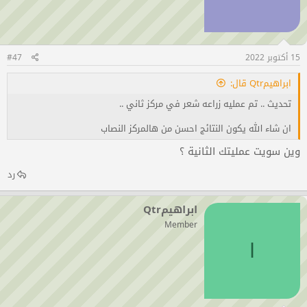
15 أكتوبر 2022
#47
ابراهيمQtr قال:
تحديث .. تم عمليه زراعه شعر في مركز ثاني ..
ان شاء الله يكون النتائج احسن من هالمركز النصاب
وين سويت عمليتك الثانية ؟
رد
أنقر للتوسيع...
ابراهيمQtr
Member
ا