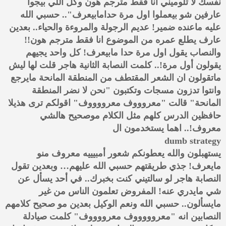
نفسك لا تلوميني انا فقط مترجم هون وكل اللي بيجوا
عارفين شو بيعملوا اول مرة حدامابيعرف".. حسبي الله
عليه ماعنده ضمير! عديم الرجولة والمروءة والحياء.. بعدين
عارف يطلع عمره من الموضوع انا فقط مترجم هون!!
والنصاب يقول اول مرة حدا مابيعرف! كل واحد يجيهم
يقولون أول مرة!.. كلمت النصابة الثانية هاجر قلت لها ليش
ماتقولون ان الشعر المقتطف من المنطقة المانحة مايرجع
وانتوا تدزون مسجات وتكتبون "نحن لا نضر المنطقة
المانحة" قالت "معروووف معرووووف" اقولكم ترى هذيلا
حافظين الدرس كلهم مثل الكلام موصحيح هالشي
معروف!.. اهما يستخدمون ال
dumb strategy
يستهبلون والله يعطونكم شعور أمبيييه معروف منو
مايعرف! جذي طريقتهم حسبي الله عليهم… وبعدين تقول
النصابة هاجر لو سالتيني كنت بخبرك.. في أحد يسأل عن
شي مايدري عنه! المفروض تعلمون الناس من غير
مايسألون.. حسبي الله ونعم الوكيل بعدين مو صحيح كلامهم
النصابين انه "معروووووف معرووووف" كلمت صيادلة