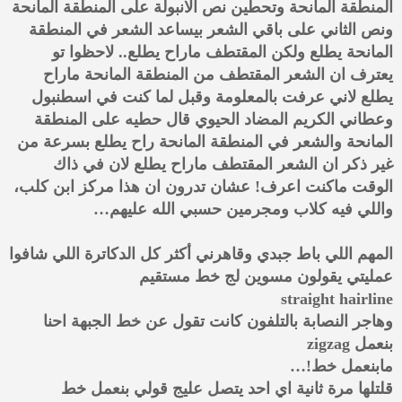
المنطقة المانحة وتحطين نص الانبولة على المنطقة المانحة
ونص الثاني على باقي الشعر بيساعد الشعر في المنطقة
المانحة يطلع ولكن المقتطف ماراح يطلع.. لاحظوا تو
يعترف ان الشعر المقتطف من المنطقة المانحة ماراح
يطلع لاني عرفت بالمعلومة وقبل لما كنت في اسطنبول
وعطاني الكريم المضاد الحيوي قال حطيه على المنطقة
المانحة والشعر في المنطقة المانحة راح يطلع بسرعة من
غير ذكر ان الشعر المقتطف ماراح يطلع لان في ذاك
الوقت ماكنت اعرف! عشان تدرون ان هذا مركز ابن كلب،
واللي فيه كلاب ومجرمين حسبي الله عليهم…
المهم اللي باط جبدي وقاهرني أكثر كل الدكاترة اللي شافوا
عمليتي يقولون مسوين لج خط مستقيم
straight hairline
وهاجر النصابة بالتلفون كانت تقول عن خط الجبهة احنا
بنعمل zigzag
مابنعمل خط!…
قلتلها مرة ثانية اي احد يتصل عليج قولي بنعمل خط