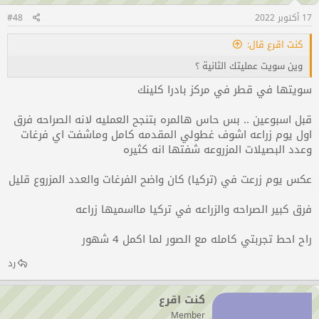
17 أكتوبر 2022
#48
كنت اقرع قال:
وين سويت عمليتك الثانية ؟
سويتها في قطر في مركز بادرا كلينك
قبل اسبوعين .. بس حاس هالمره بتنجح العمليه لانه الصراحه فرق
اول يوم زراعه اشوف غطولي المقدمه كامل وماشفت اي فرغات
وعدد البصيلات المزروعه شفتها انه كثيره
أنقر للتوسيع...
عكس يوم زرعت في (تركيا) كان واضح الفرغات والعدد المزروع قليل
فرق كبير الصراحه والزراعه في تركيا مااسميها زراعه
راح احط تجربتي كامله مع الصور لما اكمل 4 شهور
رد
كنت اقرع
Member