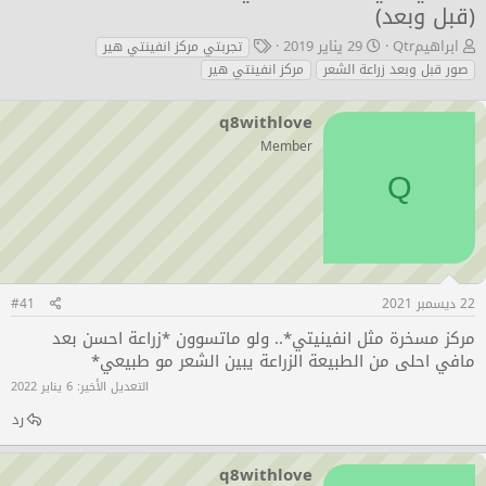
(قبل وبعد)
ب
ت
ا
ابراهيمQtr
29 يناير 2019
تجربتي مركز انفينتي هير
ا
ا
ل
صور قبل وبعد زراعة الشعر
مركز انفينتي هير
د
ر
و
ئ
ي
س
q8withlove
ا
خ
و
ل
ا
م
Member
م
ل
و
ب
Q
ض
د
و
ء
ع
22 ديسمبر 2021
#41
مركز مسخرة مثل انفينيتي*.. ولو ماتسوون *زراعة احسن بعد
مافي احلى من الطبيعة الزراعة يبين الشعر مو طبيعي*
التعديل الأخير:
6 يناير 2022
رد
q8withlove