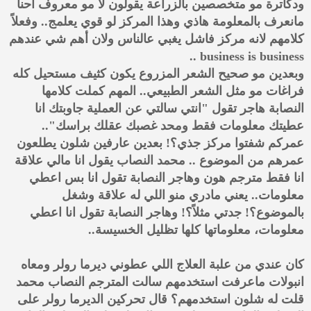
ودكاترة مو متخصصين بالزراعة يقولون لا مو معروف احنا
مانعرف بالمعلومة هاذي وهذا المركز لو قوي يعلمج.. وفعلاً
كلامهم لانه مركز فاشل يغبي عالناس ولان أهم شي عندهم
business is business ..
وبعدين مو صحيح الشعر المزروع يكون كثيف مستحيل كله
فراغات مو مثل الشعر الطبيعي.. المهم كملت كلامها
النصابة هاجر تقول "انتي سالتي عن العملية جاوبتك انا
عطيتك معلومات فقط ومحد غصبك عقلك براسك"..
عمركم شفتوا مركز جذي؟! بعدين عارفين شلون يطلعون
عمرهم من الموضوع .. محمد النصاب يقول انا مالي علاقة
انا فقط مترجم هون وهاجر النصابة تقول انا بس اعطي
معلومات.. يعني مادري منو اللي له علاقة وشغل
بالموضوع؟! جدتي مثلاً؟! وهاجر النصابة تقول انا اعطي
معلومات، معلوماتها كلها تظليل الخسيسة..
كان عندي من علبة العلاج اللي عطوني ديرما رولر ومعاه
انبولات ماعرفت استخدمهم سالت المترجم النصاب محمد
قلت له شلون استخدمهم؟ قال تحركين الديرما رولر على