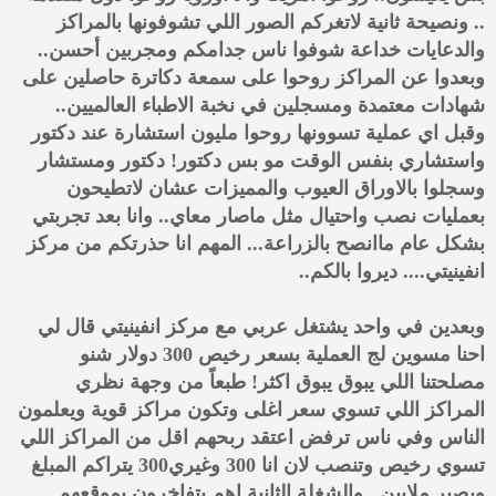
.. ونصيحة ثانية لاتغركم الصور اللي تشوفونها بالمراكز
والدعايات خداعة شوفوا ناس جدامكم ومجربين أحسن..
وبعدوا عن المراكز روحوا على سمعة دكاترة حاصلين على
شهادات معتمدة ومسجلين في نخبة الاطباء العالميين..
وقبل اي عملية تسوونها روحوا مليون استشارة عند دكتور
واستشاري بنفس الوقت مو بس دكتور! دكتور ومستشار
وسجلوا بالاوراق العيوب والمميزات عشان لاتطيحون
بعمليات نصب واحتيال مثل ماصار معاي.. وانا بعد تجربتي
بشكل عام ماانصح بالزراعة... المهم انا حذرتكم من مركز
انفينيتي.... ديروا بالكم..
وبعدين في واحد يشتغل عربي مع مركز انفينيتي قال لي
احنا مسوين لج العملية بسعر رخيص 300 دولار شنو
مصلحتنا اللي يبوق يبوق اكثر! طبعاً من وجهة نظري
المراكز اللي تسوي سعر اغلى وتكون مراكز قوية ويعلمون
الناس وفي ناس ترفض اعتقد ربحهم اقل من المراكز اللي
تسوي رخيص وتنصب لان انا 300 وغيري300 يتراكم المبلغ
ويصير ملايين.. والشغلة الثانية اهم يتفاخرون بموقعهم