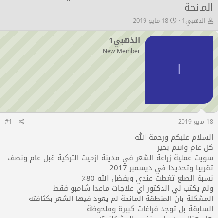
المانحة
ب
ت
الذهبي1
18 مايو 2019
ا
ا
د
ر
الذهبي1
ئ
ي
New Member
ا
خ
ل
ا
ا
م
ل
و
ب
ض
د
و
ء
ع
18 مايو 2019
#1
السلام عليكم ورحمة الله
كل عام وانتم بخير
سويت عملية زراعة الشعر في مدينة ازميت التركية قبل عام ونصف
تقريبا وتحديدا في ديسمبر 2017
نسبة الصلع تغطت عندي وبفضل الله 80٪
ولم يكتب لي الدكتور اي علاجات ماعدا شامبو فقط
المشكلة بان المنطقة المانحة لم يعود فيها الشعر بكثافته
السابقة بل توجد فراغات كبيرة وملحوظة