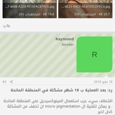
4E6976B6-1C87-4648-A204-FE1AFAC6F9CA.jpg
0FB775FF-6239-4E23-AACF-AC41E0CDFEC4.jpg
20.7 KB · المشاهدات: 329
19.8 KB · المشاهدات: 293
رد
Raymond
Member
R
18 مايو 2019
#2
رد: بعد العملية ب 18 شهر مشكلة في المنطقة المانحة
اقتطاف سيء، جرب استعمال المينوكسيديل على المنطقة المانحة
. و يمكن لتقنية ال micro pigmentation ان تخفف من المشكلة
كحل اخير