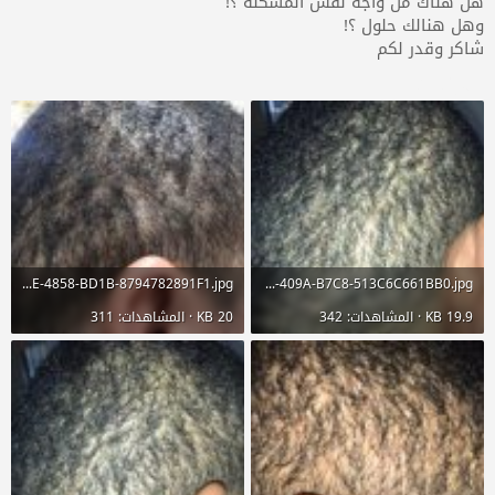
هل هناك من واجه نفس المشكلة ؟!
وهل هنالك حلول ؟!
شاكر وقدر لكم
المرفقات
8471EC2B-A21E-4858-BD1B-8794782891F1.jpg
CBCD63D5-38F3-409A-B7C8-513C6C661BB0.jpg
19.9 KB · المشاهدات: 342
20 KB · المشاهدات: 311