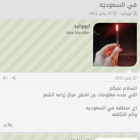
في السعوديه
ب
ت
ابووليد
22 يناير 2022
ا
ا
د
ر
ابووليد
ئ
ي
New Member
ا
خ
ل
ا
م
ل
و
ب
ض
د
و
ء
ع
22 يناير 2022
#1
السلام عليكم
اللي عنده معلومات عن افضل مركز زراعه الشعر
اي منطقه في السعوديه
وكم التكلفه
رد